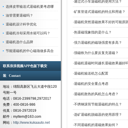
·
通过式小车退磁机的使用方法？
选择皮带输送式退磁机要考虑哪
·
矿浆管道式退磁机的特点和用途？
油管需要退磁吗？
·
退磁机突然退磁效果不好的可能原因
退磁机设计科学优化
·
热退磁现象指的是什么？
退磁机冷却采用水箱可以吗？
退磁机选什么品牌
·
强力退磁机的磁场强度有多高？
节能退磁机的中心磁场做多高合
·
强磁铁为什么要反复充退磁？
·
退磁机退磁时间越长退磁效果越好吗
联系浪浪视频APP色版下载安
·
退磁机输送机怎么配置
装 Contact
·
退磁机的安全重点考虑
地址：绵阳高新区飞云大道中段120
号附一号
·
退磁机散热的风机怎么考虑？
电话：0816-2399798,2972017
·
不绣钢滚筒节能退磁机的特点？
免费：400-0816-986
传真：0816-2972019
·
选矿退磁机脱磁器的使用原理？
邮件：myltem@163.com
网站：
http://www.kukaauto.net
·
不同退磁机的退磁效果如何？