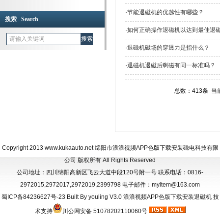
·
节能退磁机的优越性有哪些？
搜索 Search
·
如何正确操作退磁机以达到最佳退磁效果
·
退磁机磁场的穿透力是指什么？
·
退磁机退磁后剩磁有同一标准吗？
总数：413条 当前
Copyright 2013
www.kukaauto.net
绵阳市浪浪视频APP色版下载安装磁电科技有限
公司 版权所有 All Rights Reserved
公司地址：四川绵阳高新区飞云大道中段120号附一号 联系电话：0816-
2972015,2972017,2972019,2399798 电子邮件：myltem@163.com
蜀ICP备84236627号-23
Built By
youling V3.0
浪浪视频APP色版下载安装退磁机
技
术支持
川公网安备 51078202110060号