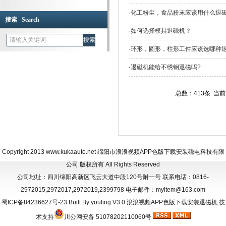
·
化工粉尘，食品粉末应该用什么退磁机脱磁
搜索 Search
·
如何选择模具退磁机？
·
环形，圆形，柱形工件应该选哪种
·
退磁机能给不绣钢退磁吗?
总数：413条 当前页
Copyright 2013
www.kukaauto.net
绵阳市浪浪视频APP色版下载安装磁电科技有限
公司 版权所有 All Rights Reserved
公司地址：四川绵阳高新区飞云大道中段120号附一号 联系电话：0816-
2972015,2972017,2972019,2399798 电子邮件：myltem@163.com
蜀ICP备84236627号-23
Built By
youling V3.0
浪浪视频APP色版下载安装退磁机
技
术支持
川公网安备 51078202110060号