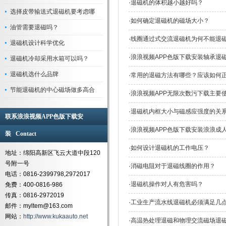
·
退磁机的体积越小越好吗？
选择皮带输送式退磁机要考虑哪
·
如何确定退磁机的磁场大小？
油管需要退磁吗？
·
线圈通过式交流退磁机为何不能退磁
退磁机设计科学优化
·
浪浪视频APP色版下载安装轴承退磁机
退磁机冷却采用水箱可以吗？
退磁机选什么品牌
·
常用的退磁方法有哪些？应该如何正
节能退磁机的中心磁场做多高合
·
浪浪视频APP无限次数污下载主要使用
·
退磁机内框大小与磁感应强度的关系
联系浪浪视频APP色版下载安
·
浪浪视频APP色版下载安装浪浪成人短
装 Contact
·
如何设计退磁机的工作电压？
地址：绵阳高新区飞云大道中段120
号附一号
·
消磁电阻对于退磁线圈的作用？
电话：0816-2399798,2972017
·
退磁机操作对人有危害吗？
免费：400-0816-986
传真：0816-2972019
·
工业生产流水线退磁机必须满足几点要求
邮件：myltem@163.com
网站：
http://www.kukaauto.net
·
高温热处理退磁和物理交流磁场退磁有