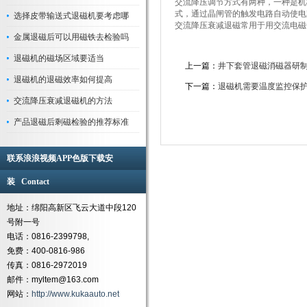
交流降压调节方式有两种，一种是
式，通过晶闸管的触发电路自动使电
选择皮带输送式退磁机要考虑哪
交流降压衰减退磁常用于用交流电磁化的
金属退磁后可以用磁铁去检验吗
退磁机的磁场区域要适当
上一篇：
井下套管退磁消磁器研
退磁机的退磁效率如何提高
下一篇：
退磁机需要温度监控保护吗
交流降压衰减退磁机的方法
产品退磁后剩磁检验的推荐标准
联系浪浪视频APP色版下载安
装 Contact
地址：绵阳高新区飞云大道中段120
号附一号
电话：0816-2399798,
免费：400-0816-986
传真：0816-2972019
邮件：myltem@163.com
网站：
http://www.kukaauto.net